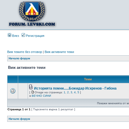
Влез
Регистрация
Виж темите без отговор
|
Виж активните теми
Начало форум
Виж активните теми
Теми
Историята помни......Божидар Искренов - Гибона
[
Отиди на страница:
1
,
2
,
3
,
4
,
5
]
в
ВЕЧНО СИНИ
Покажи мненията от м
Страница
1
от
1
[ Търсенето върна 1 резултат ]
Начало форум