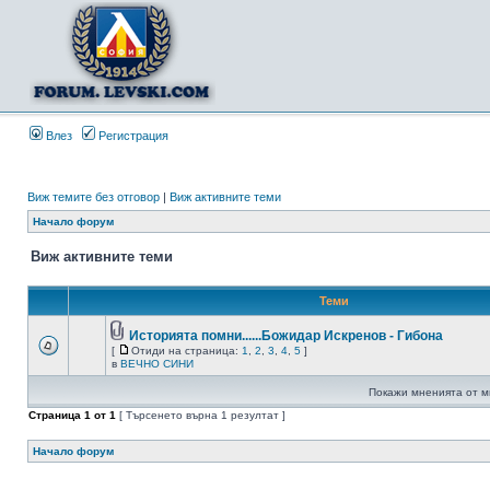
Влез
Регистрация
Виж темите без отговор
|
Виж активните теми
Начало форум
Виж активните теми
Теми
Историята помни......Божидар Искренов - Гибона
[
Отиди на страница:
1
,
2
,
3
,
4
,
5
]
в
ВЕЧНО СИНИ
Покажи мненията от м
Страница
1
от
1
[ Търсенето върна 1 резултат ]
Начало форум