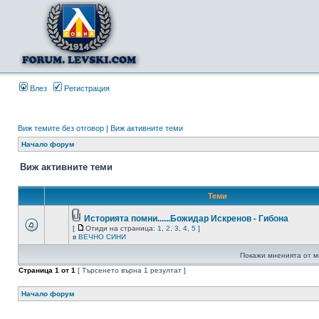
Влез
Регистрация
Виж темите без отговор
|
Виж активните теми
Начало форум
Виж активните теми
Теми
Историята помни......Божидар Искренов - Гибона
[
Отиди на страница:
1
,
2
,
3
,
4
,
5
]
в
ВЕЧНО СИНИ
Покажи мненията от м
Страница
1
от
1
[ Търсенето върна 1 резултат ]
Начало форум