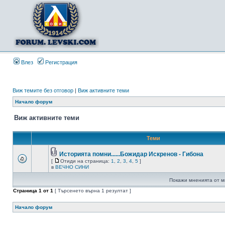
Влез
Регистрация
Виж темите без отговор
|
Виж активните теми
Начало форум
Виж активните теми
Теми
Историята помни......Божидар Искренов - Гибона
[
Отиди на страница:
1
,
2
,
3
,
4
,
5
]
в
ВЕЧНО СИНИ
Покажи мненията от м
Страница
1
от
1
[ Търсенето върна 1 резултат ]
Начало форум