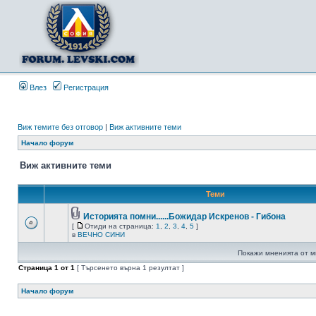
Влез
Регистрация
Виж темите без отговор
|
Виж активните теми
Начало форум
Виж активните теми
Теми
Историята помни......Божидар Искренов - Гибона
[
Отиди на страница:
1
,
2
,
3
,
4
,
5
]
в
ВЕЧНО СИНИ
Покажи мненията от м
Страница
1
от
1
[ Търсенето върна 1 резултат ]
Начало форум