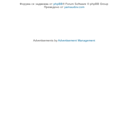
Форума се задвижва от
phpBB
® Forum Software © phpBB Group
Преведено от
yarnaudov.com
Advertisements by
Advertisement Management