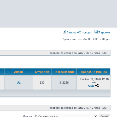
Въпроси/Отговори
Търсене
Дата и час: Чет Авг 06, 2026 7:36 pm
Часовете са според зоната UTC + 2 часа [
DST
]
Автор
Отговори
Преглеждания
Последно мнение
Пон Авг 03, 2026 12:16
am
UL
130
342258
Alek
Часовете са според зоната UTC + 2 часа [
DST
]
Иди на: