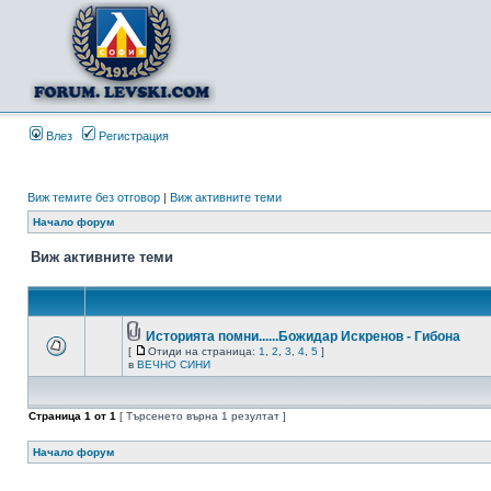
Влез
Регистрация
Виж темите без отговор
|
Виж активните теми
Начало форум
Виж активните теми
Историята помни......Божидар Искренов - Гибона
[
Отиди на страница:
1
,
2
,
3
,
4
,
5
]
в
ВЕЧНО СИНИ
Страница
1
от
1
[ Търсенето върна 1 резултат ]
Начало форум