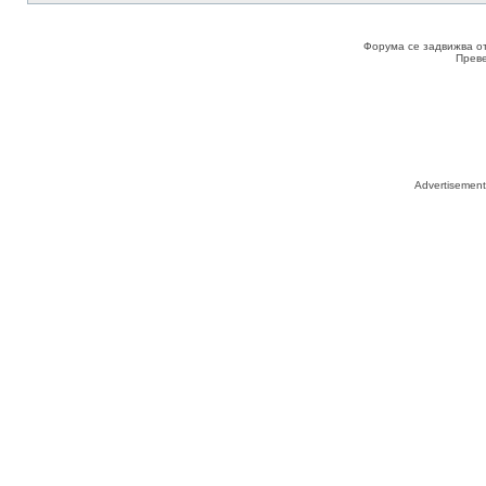
Форума се задвижва о
Прев
Advertisemen