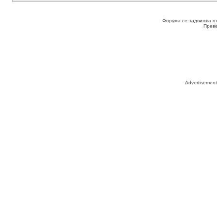
Форума се задвижва о
Прев
Advertisemen