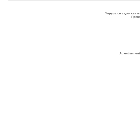
Форума се задвижва о
Прев
Advertisemen