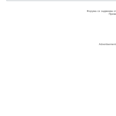
Форума се задвижва о
Прев
Advertisemen