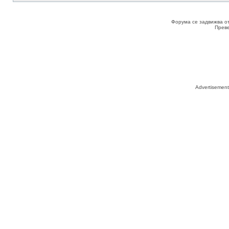
Форума се задвижва о
Прев
Advertisemen