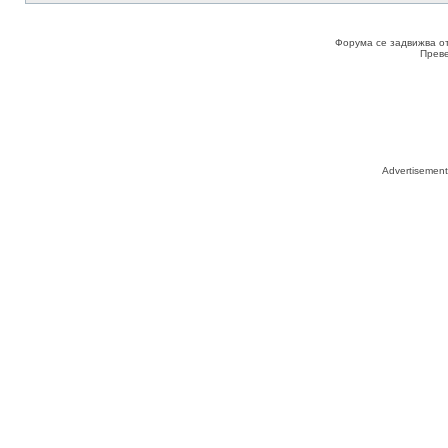
Форума се задвижва о
Прев
Advertisemen