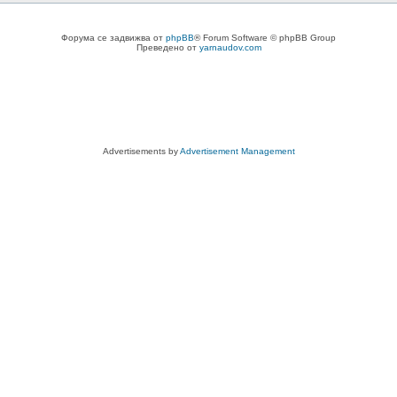
Форума се задвижва от
phpBB
® Forum Software © phpBB Group
Преведено от
yarnaudov.com
Advertisements by
Advertisement Management