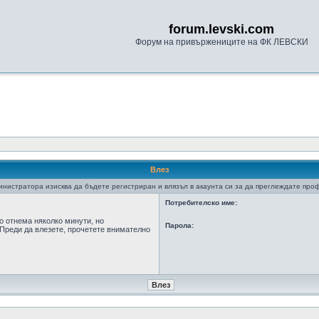
forum.levski.com
Форум на привържениците на ФК ЛЕВСКИ
Влез
нистратора изисква да бъдете регистриран и влязъл в акаунта си за да преглеждате про
Потребителско име:
о отнема няколко минути, но
Парола:
Преди да влезете, прочетете внимателно