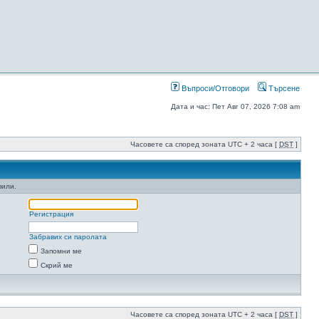
Въпроси/Отговори
Търсене
Дата и час: Пет Авг 07, 2026 7:08 am
Часовете са според зоната UTC + 2 часа [
DST
]
фили.
Регистрация
Забравих си паролата
Запомни ме
Скрий ме
Часовете са според зоната UTC + 2 часа [
DST
]