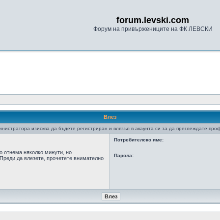
forum.levski.com
Форум на привържениците на ФК ЛЕВСКИ
Влез
нистратора изисква да бъдете регистриран и влязъл в акаунта си за да преглеждате про
Потребителско име:
о отнема няколко минути, но
Парола:
Преди да влезете, прочетете внимателно