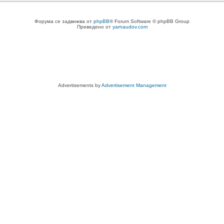
Форума се задвижва от
phpBB
® Forum Software © phpBB Group
Преведено от
yarnaudov.com
Advertisements by
Advertisement Management