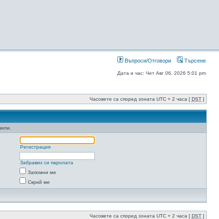
Въпроси/Отговори
Търсене
Дата и час: Чет Авг 06, 2026 5:01 pm
Часовете са според зоната UTC + 2 часа [
DST
]
фили.
Регистрация
Забравих си паролата
Запомни ме
Скрий ме
Часовете са според зоната UTC + 2 часа [
DST
]