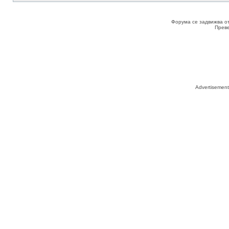
Форума се задвижва о
Прев
Advertisemen