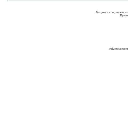
Форума се задвижва о
Прев
Advertisemen