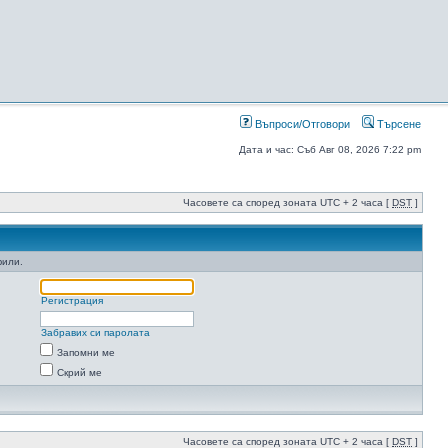
Въпроси/Отговори
Търсене
Дата и час: Съб Авг 08, 2026 7:22 pm
Часовете са според зоната UTC + 2 часа [
DST
]
фили.
Регистрация
Забравих си паролата
Запомни ме
Скрий ме
Часовете са според зоната UTC + 2 часа [
DST
]