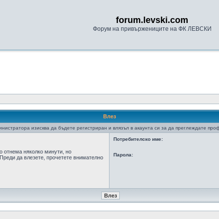
forum.levski.com
Форум на привържениците на ФК ЛЕВСКИ
Влез
нистратора изисква да бъдете регистриран и влязъл в акаунта си за да преглеждате про
Потребителско име:
о отнема няколко минути, но
Парола:
Преди да влезете, прочетете внимателно