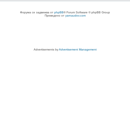
Форума се задвижва от
phpBB
® Forum Software © phpBB Group
Преведено от
yarnaudov.com
Advertisements by
Advertisement Management