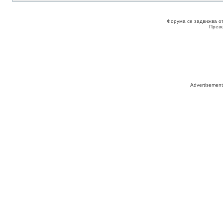
Форума се задвижва о
Прев
Advertisemen