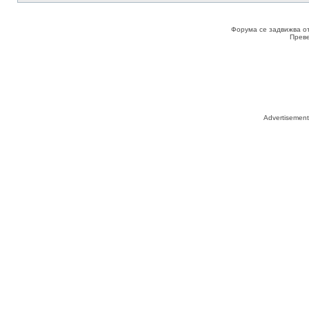
Форума се задвижва о
Прев
Advertisemen