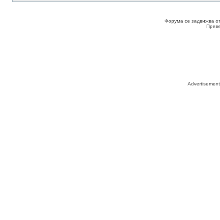
Форума се задвижва о
Прев
Advertisemen