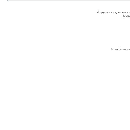
Форума се задвижва о
Прев
Advertisemen