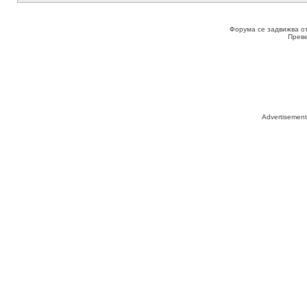
Форума се задвижва о
Прев
Advertisemen