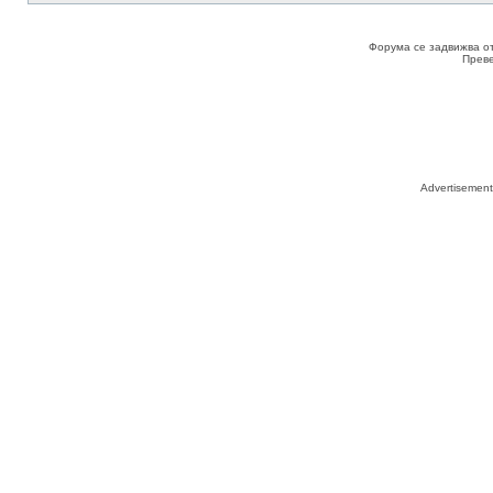
Форума се задвижва о
Прев
Advertisemen