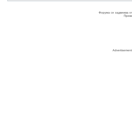
Форума се задвижва о
Прев
Advertisemen