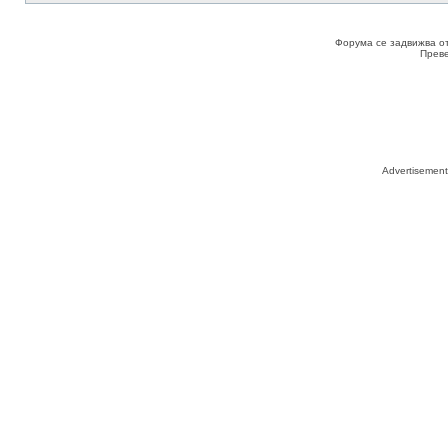
Форума се задвижва о
Прев
Advertisemen