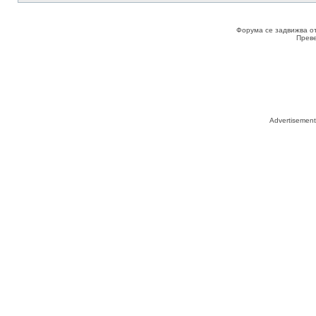
Форума се задвижва о
Прев
Advertisemen