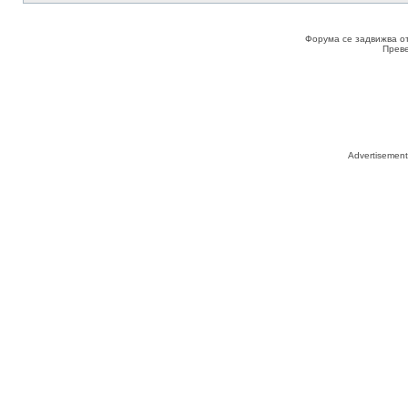
Форума се задвижва о
Прев
Advertisemen