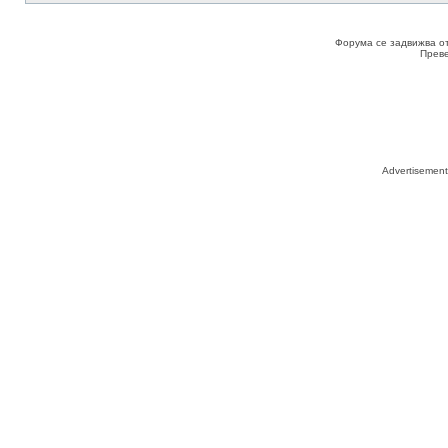
Форума се задвижва о
Прев
Advertisemen