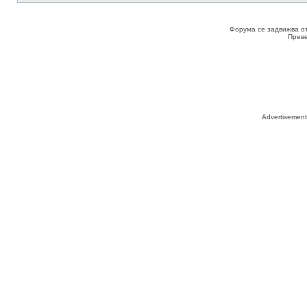
Форума се задвижва о
Прев
Advertisemen