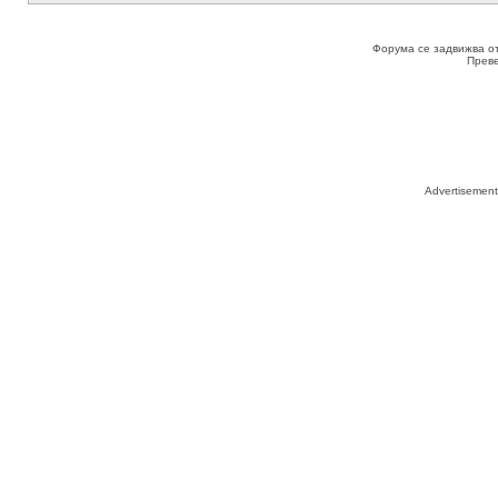
Форума се задвижва о
Прев
Advertisemen