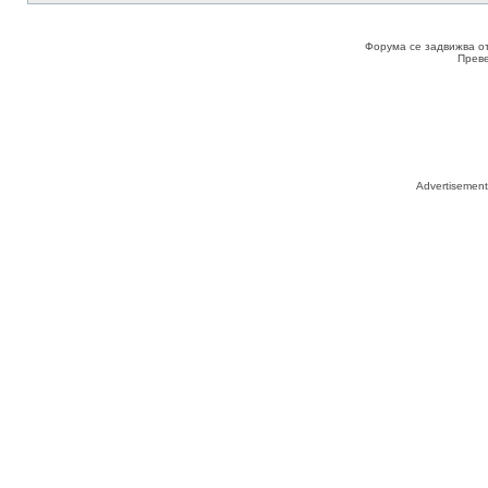
Форума се задвижва о
Прев
Advertisemen