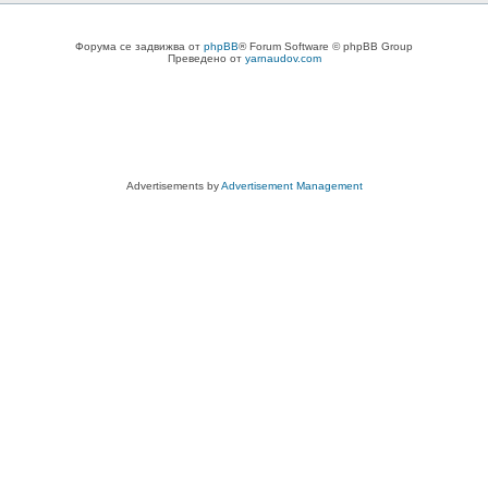
Форума се задвижва от
phpBB
® Forum Software © phpBB Group
Преведено от
yarnaudov.com
Advertisements by
Advertisement Management