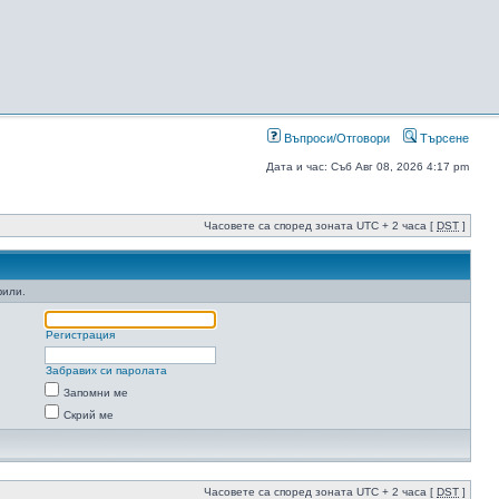
Въпроси/Отговори
Търсене
Дата и час: Съб Авг 08, 2026 4:17 pm
Часовете са според зоната UTC + 2 часа [
DST
]
фили.
Регистрация
Забравих си паролата
Запомни ме
Скрий ме
Часовете са според зоната UTC + 2 часа [
DST
]