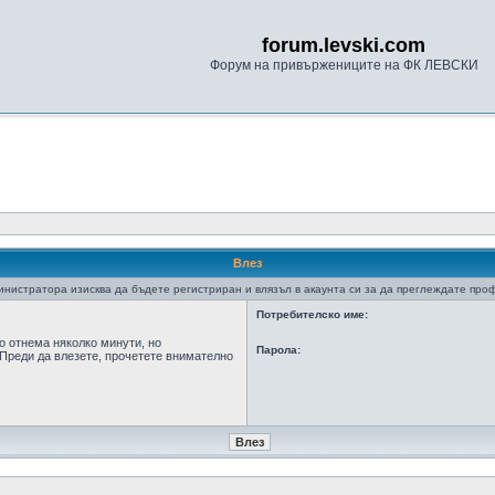
forum.levski.com
Форум на привържениците на ФК ЛЕВСКИ
Влез
нистратора изисква да бъдете регистриран и влязъл в акаунта си за да преглеждате про
Потребителско име:
о отнема няколко минути, но
Парола:
Преди да влезете, прочетете внимателно