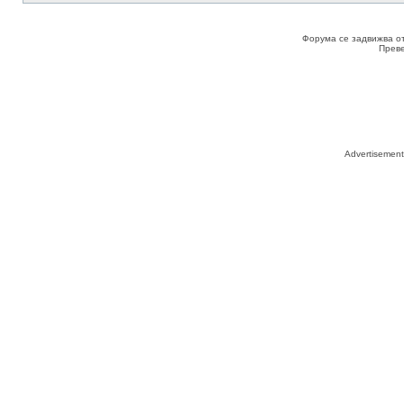
Форума се задвижва о
Прев
Advertisemen