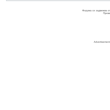
Форума се задвижва о
Прев
Advertisemen