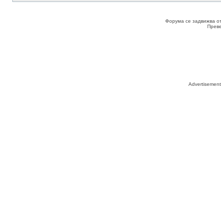
Форума се задвижва о
Прев
Advertisemen