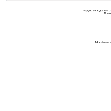
Форума се задвижва о
Прев
Advertisemen