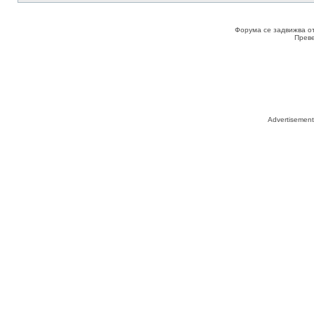
Форума се задвижва о
Прев
Advertisemen