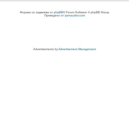
Форума се задвижва от
phpBB
® Forum Software © phpBB Group
Преведено от
yarnaudov.com
Advertisements by
Advertisement Management