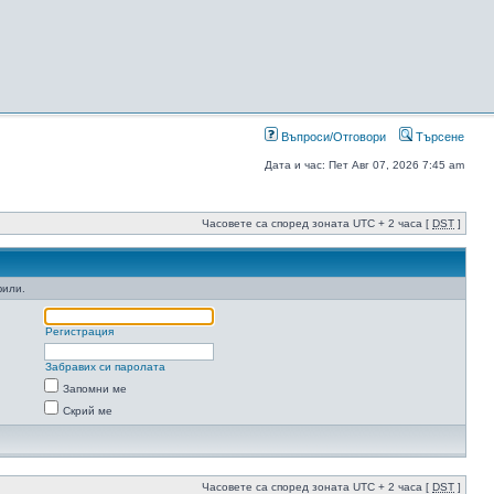
Въпроси/Отговори
Търсене
Дата и час: Пет Авг 07, 2026 7:45 am
Часовете са според зоната UTC + 2 часа [
DST
]
фили.
Регистрация
Забравих си паролата
Запомни ме
Скрий ме
Часовете са според зоната UTC + 2 часа [
DST
]