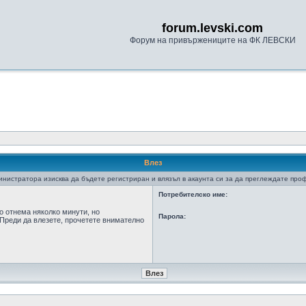
forum.levski.com
Форум на привържениците на ФК ЛЕВСКИ
Влез
нистратора изисква да бъдете регистриран и влязъл в акаунта си за да преглеждате про
Потребителско име:
о отнема няколко минути, но
Парола:
Преди да влезете, прочетете внимателно