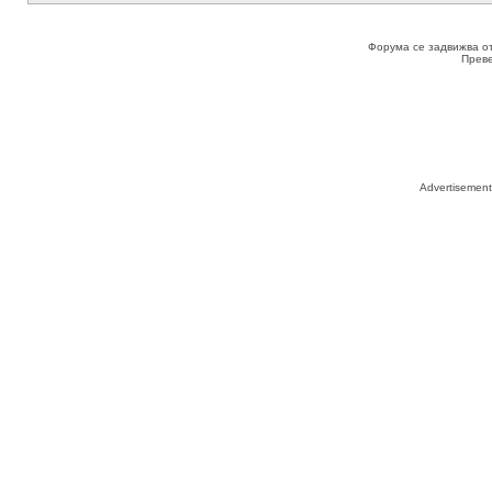
Форума се задвижва о
Прев
Advertisemen