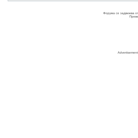
Форума се задвижва о
Прев
Advertisemen