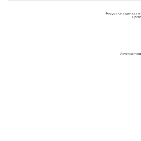
Форума се задвижва о
Прев
Advertisemen