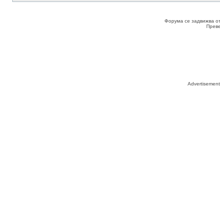
Форума се задвижва о
Прев
Advertisemen