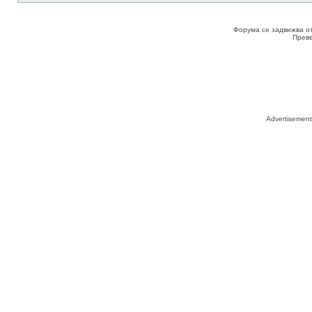
Форума се задвижва о
Прев
Advertisemen