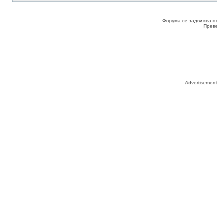
Форума се задвижва о
Прев
Advertisemen