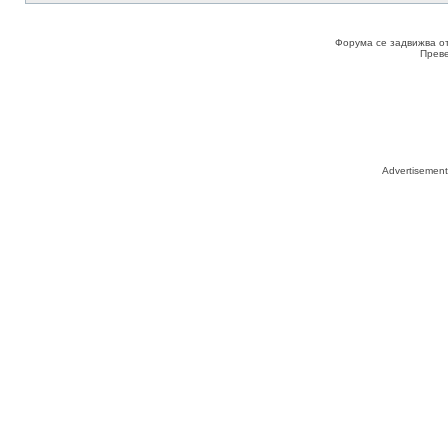
Форума се задвижва о
Прев
Advertisemen