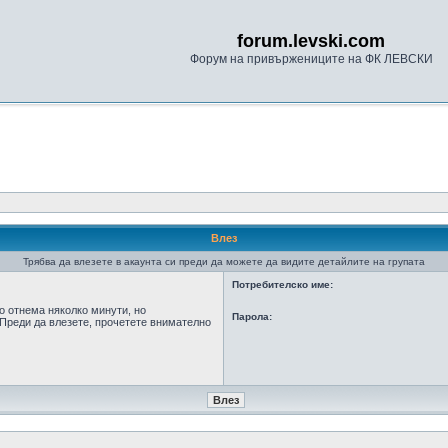
forum.levski.com
Форум на привържениците на ФК ЛЕВСКИ
Влез
Трябва да влезете в акаунта си преди да можете да видите детайлите на групата
Потребителско име:
о отнема няколко минути, но
Парола:
Преди да влезете, прочетете внимателно