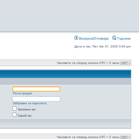
Въпроси/Отговори
Търсене
Дата и час: Пет Авг 07, 2026 3:04 pm
Часовете са според зоната UTC + 2 часа [
DST
]
Регистрация
Забравих си паролата
Запомни ме
Скрий ме
Часовете са според зоната UTC + 2 часа [
DST
]