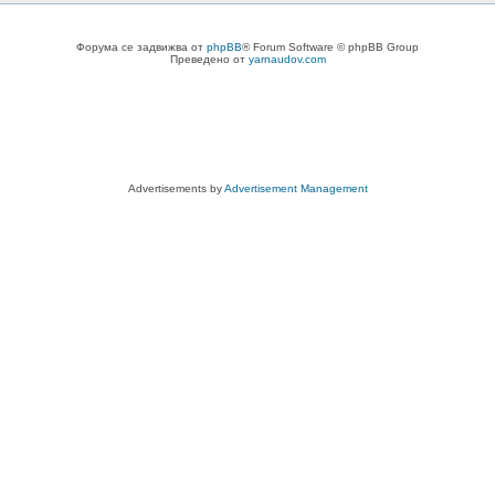
Форума се задвижва от
phpBB
® Forum Software © phpBB Group
Преведено от
yarnaudov.com
Advertisements by
Advertisement Management