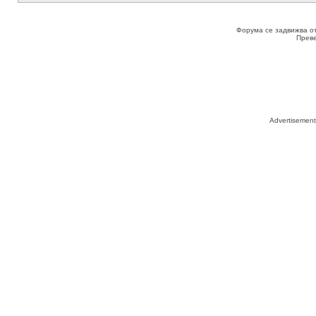
Форума се задвижва о
Прев
Advertisemen