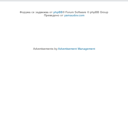
Форума се задвижва от
phpBB
® Forum Software © phpBB Group
Преведено от
yarnaudov.com
Advertisements by
Advertisement Management