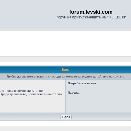
forum.levski.com
Форум на привържениците на ФК ЛЕВСКИ
Влез
Трябва да влезете в акаунта си преди да можете да видите детайлите на групата
Потребителско име:
о отнема няколко минути, но
Парола:
Преди да влезете, прочетете внимателно