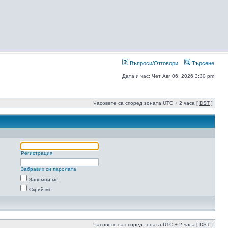
Въпроси/Отговори
Търсене
Дата и час: Чет Авг 06, 2026 3:30 pm
Часовете са според зоната UTC + 2 часа [
DST
]
Регистрация
Забравих си паролата
Запомни ме
Скрий ме
Часовете са според зоната UTC + 2 часа [
DST
]