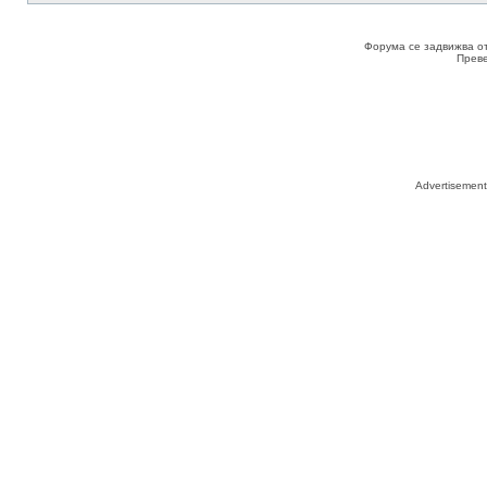
Форума се задвижва о
Прев
Advertisemen