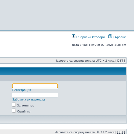
Въпроси/Отговори
Търсене
Дата и час: Пет Авг 07, 2026 3:35 pm
Часовете са според зоната UTC + 2 часа [
DST
]
Регистрация
Забравих си паролата
Запомни ме
Скрий ме
Часовете са според зоната UTC + 2 часа [
DST
]