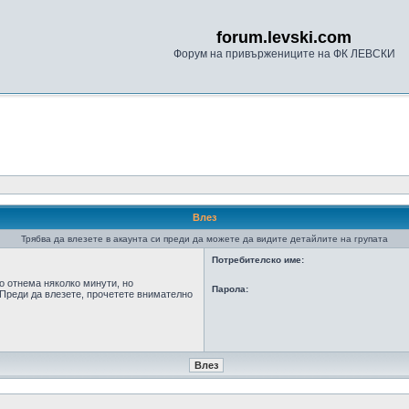
forum.levski.com
Форум на привържениците на ФК ЛЕВСКИ
Влез
Трябва да влезете в акаунта си преди да можете да видите детайлите на групата
Потребителско име:
о отнема няколко минути, но
Парола:
Преди да влезете, прочетете внимателно