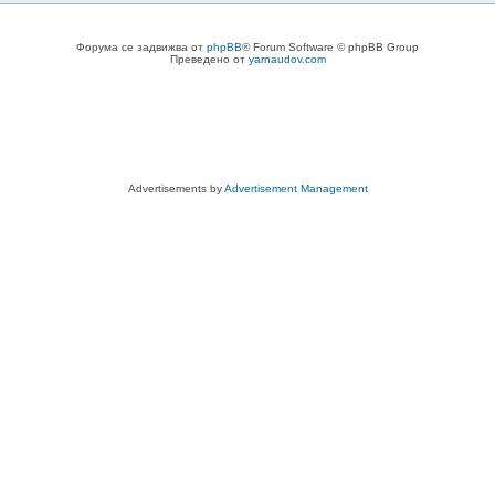
Форума се задвижва от
phpBB
® Forum Software © phpBB Group
Преведено от
yarnaudov.com
Advertisements by
Advertisement Management